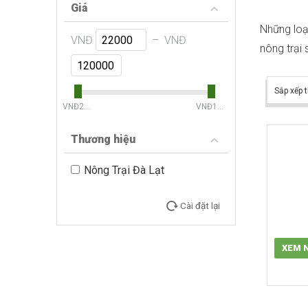
Giá
Những loạ
VNĐ
–
VNĐ
nông trại
Sắp xếp t
‎VNĐ
22000
‎VNĐ
120000
Thương hiệu
Nông Trại Đà Lạt
Cài đặt lại
XEM 