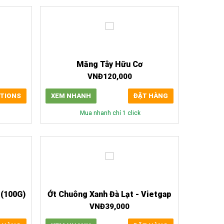
Măng Tây Hữu Cơ
VNĐ
120,000
TIONS
XEM NHANH
ĐẶT HÀNG
Mua nhanh chỉ 1 click
(100G)
Ớt Chuông Xanh Đà Lạt - Vietgap
VNĐ
39,000