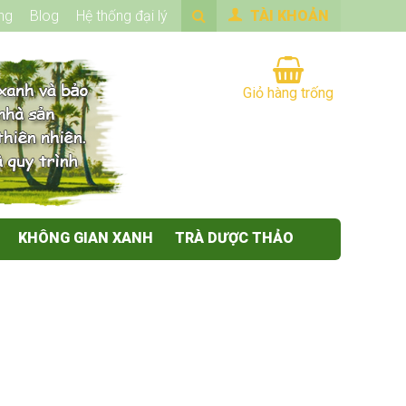
ng
Blog
Hệ thống đại lý
TÀI KHOẢN
Giỏ hàng trống
KHÔNG GIAN XANH
TRÀ DƯỢC THẢO