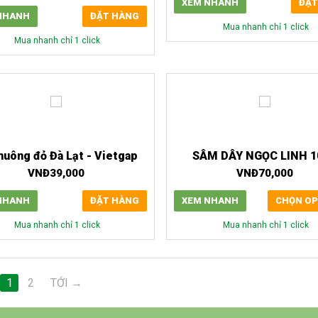
XEM NHANH
ĐẶT
NHANH
ĐẶT HÀNG
Mua nhanh chỉ 1 click
Mua nhanh chỉ 1 click
huông đỏ Đà Lạt - Vietgap
SÂM DÂY NGỌC LINH 1
VNĐ
39,000
VNĐ
70,000
NHANH
ĐẶT HÀNG
XEM NHANH
CHỌN OP
Mua nhanh chỉ 1 click
Mua nhanh chỉ 1 click
1
2
TỚI