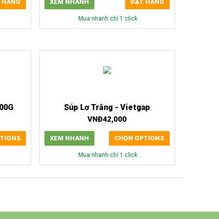
 HÀNG
XEM NHANH
ĐẶT HÀNG
Mua nhanh chỉ 1 click
00G
Súp Lơ Trắng - Vietgap
VNĐ
42,000
TIONS
XEM NHANH
CHỌN OPTIONS
Mua nhanh chỉ 1 click