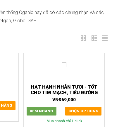
uyền thống Oganic hay đã có các chứng nhận và các
ietgap, Global GAP
HẠT HẠNH NHÂN TƯƠI - TỐT
CHO TIM MẠCH, TIỂU ĐƯỜNG
VNĐ
69,000
 HÀNG
XEM NHANH
CHỌN OPTIONS
Mua nhanh chỉ 1 click