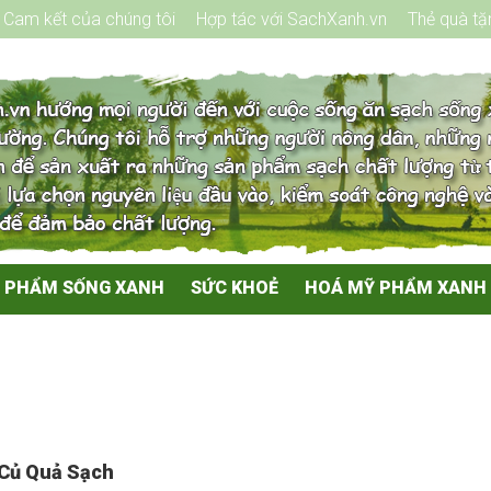
Cam kết của chúng tôi
Hợp tác với SachXanh.vn
Thẻ quà tặ
 PHẨM SỐNG XANH
SỨC KHOẺ
HOÁ MỸ PHẨM XANH
Củ Quả Sạch