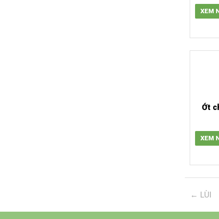
XEM 
Ớt c
XEM 
LÙI