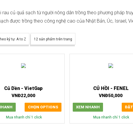
i rau củ quả sạch từ người nông dân trồng theo phương pháp tr
 sạch được trồng theo công nghệ cao của Nhật Bản, Úc, Israel, V
heo ký tự: A to Z
12 sản phẩm trên trang
Củ Dền - VietGap
CỦ HỒI - FENEL
VNĐ
22,000
VNĐ
50,000
NHANH
CHỌN OPTIONS
XEM NHANH
ĐẶT
Mua nhanh chỉ 1 click
Mua nhanh chỉ 1 click