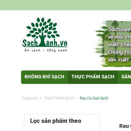
KHÔNG KHÍ SẠCH
THỰC PHẨM SẠCH
SẢN
Trang chủ
/
THỰC PHẨM SẠCH
/
Rau Củ Quả Sạch
Lọc sản phẩm theo
Rau 