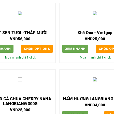
 SEN TƯƠI -THÁP MƯỜI
Khổ Qua - Vietgap
VNĐ
56,000
VNĐ
25,000
NHANH
CHỌN OPTIONS
XEM NHANH
CHỌN OP
Mua nhanh chỉ 1 click
Mua nhanh chỉ 1 click
D CÀ CHUA CHERRY NANA
NẤM HƯƠNG LANGBIANG 
LANGBIANG 300G
VNĐ
34,000
VNĐ
25,000