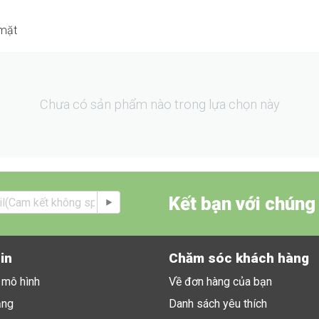
 mặt
Chưa có sản phẩm nào trong lựa chọn này
Kết bạn với chúng 
in
Chăm sóc khách hàng
u mô hình
Về đơn hàng của bạn
ặng
Danh sách yêu thích