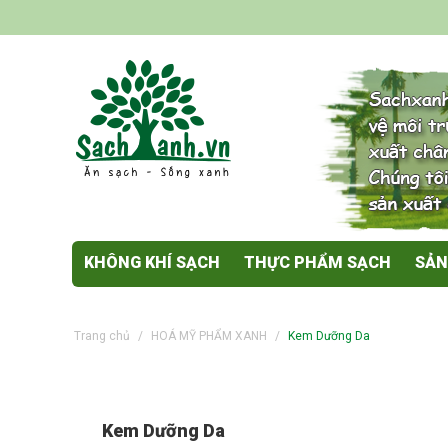
KHÔNG KHÍ SẠCH
THỰC PHẨM SẠCH
SẢN
Trang chủ
/
HOÁ MỸ PHẨM XANH
/
Kem Dưỡng Da
Kem Dưỡng Da