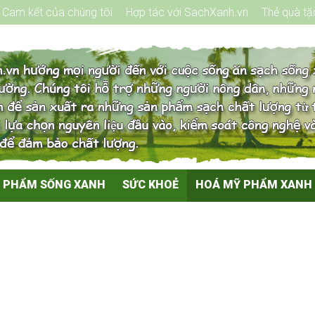
Cam kết của chúng tôi
Hợp tác với SachXanh.vn
Thẻ quà tặ
 PHẨM SỐNG XANH
SỨC KHOẺ
HOÁ MỸ PHẨM XANH