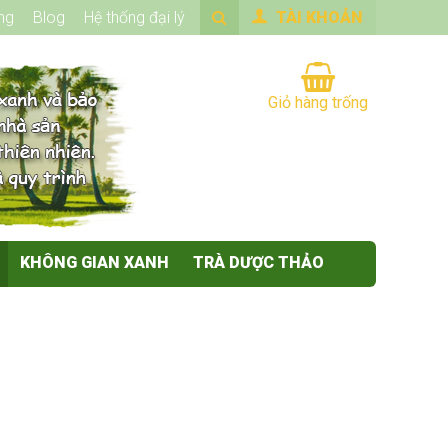
ng
Blog
Hệ thống đại lý
TÀI KHOẢN
Giỏ hàng trống
KHÔNG GIAN XANH
TRÀ DƯỢC THẢO