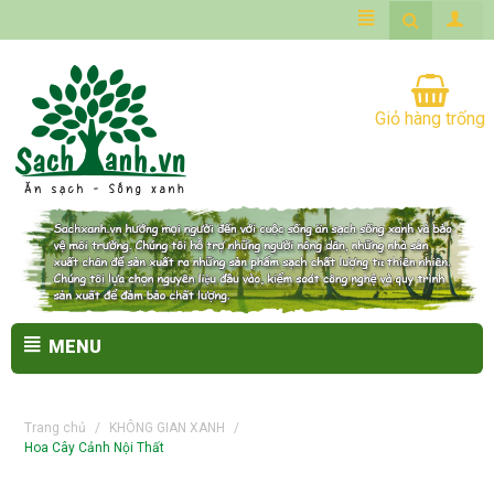
Giỏ hàng trống
MENU
Trang chủ
/
KHÔNG GIAN XANH
/
Hoa Cây Cảnh Nội Thất