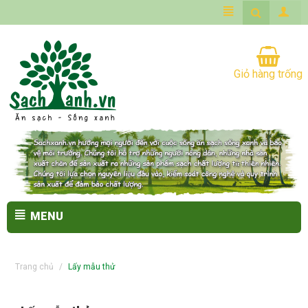
Giỏ hàng trống
MENU
Trang chủ
/
Lấy mẫu thử